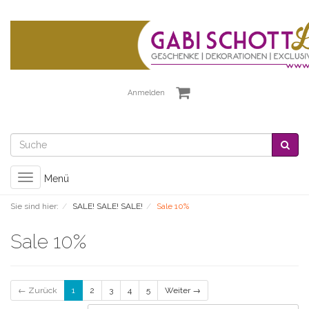
Anmelden
Toggle
Menü
navigation
Sie sind hier:
SALE! SALE! SALE!
Sale 10%
Sale 10%
← Zurück
1
2
3
4
5
Weiter →