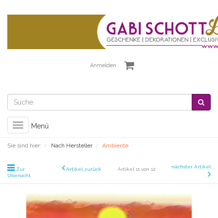
Anmelden
Toggle
Menü
navigation
Sie sind hier:
Nach Hersteller
Ambiente
nächster Artikel
Zur
Artikel zurück
Artikel 11 von 12
Übersicht